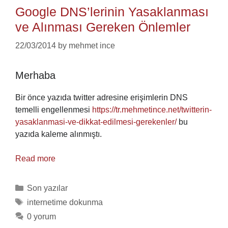
Google DNS’lerinin Yasaklanması
ve Alınması Gereken Önlemler
22/03/2014
by
mehmet ince
Merhaba
Bir önce yazıda twitter adresine erişimlerin DNS
temelli engellenmesi
https://tr.mehmetince.net/twitterin-
yasaklanmasi-ve-dikkat-edilmesi-gerekenler/
bu
yazıda kaleme alınmıştı.
Read more
Categories
Son yazılar
Tags
internetime dokunma
0 yorum