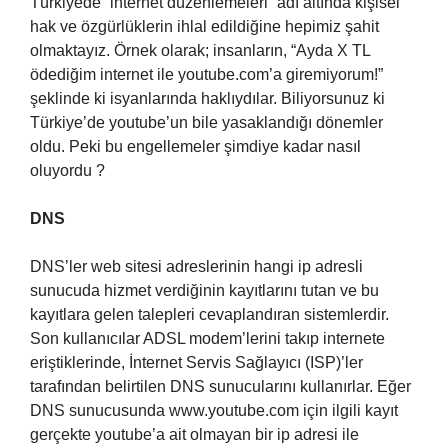
Türkiyede “internet düzenlemeleri” adı altında kişisel
hak ve özgürlüklerin ihlal edildiğine hepimiz şahit
olmaktayız. Örnek olarak; insanların, “Ayda X TL
ödediğim internet ile youtube.com’a giremiyorum!”
şeklinde ki isyanlarında haklıydılar. Biliyorsunuz ki
Türkiye’de youtube’un bile yasaklandığı dönemler
oldu. Peki bu engellemeler şimdiye kadar nasıl
oluyordu ?
DNS
DNS’ler web sitesi adreslerinin hangi ip adresli
sunucuda hizmet verdiğinin kayıtlarını tutan ve bu
kayıtlara gelen talepleri cevaplandıran sistemlerdir.
Son kullanıcılar ADSL modem’lerini takıp internete
eriştiklerinde, İnternet Servis Sağlayıcı (ISP)’ler
tarafından belirtilen DNS sunucularını kullanırlar. Eğer
DNS sunucusunda www.youtube.com için ilgili kayıt
gerçekte youtube’a ait olmayan bir ip adresi ile