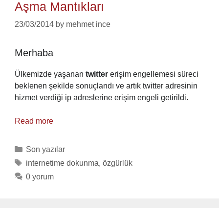
Aşma Mantıkları
23/03/2014
by
mehmet ince
Merhaba
Ülkemizde yaşanan
twitter
erişim engellemesi süreci
beklenen şekilde sonuçlandı ve artık twitter adresinin
hizmet verdiği ip adreslerine erişim engeli getirildi.
Read more
Categories
Son yazılar
Tags
internetime dokunma
,
özgürlük
0 yorum