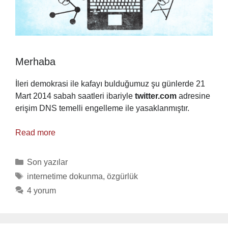
Merhaba
İleri demokrasi ile kafayı bulduğumuz şu günlerde 21
Mart 2014 sabah saatleri ibariyle
twitter.com
adresine
erişim DNS temelli engelleme ile yasaklanmıştır.
Read more
Categories
Son yazılar
Tags
internetime dokunma
,
özgürlük
4 yorum