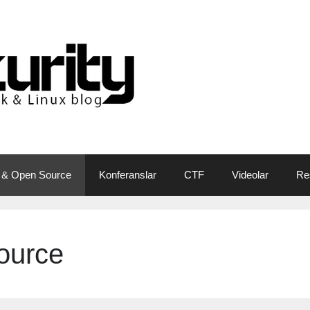
 & Open Source
Konferanslar
CTF
Videolar
Re
ource