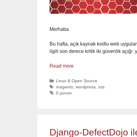
Merhaba
Bu hafta, açık kaynak kodlu web uygula
ilgili son derece kritik iki güvenlik açığı
Read more
Categories
Linux & Open Source
Tags
magento
,
wordpress
,
xss
0 yorum
Django-DefectDojo ile