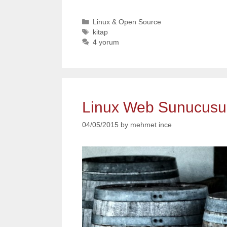
Categories
Linux & Open Source
Tags
kitap
4 yorum
Linux Web Sunucusun
04/05/2015
by
mehmet ince