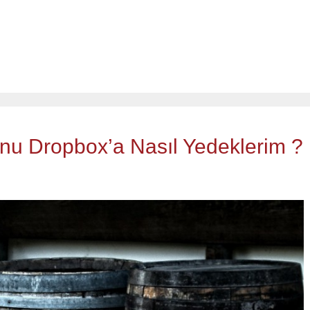
u Dropbox’a Nasıl Yedeklerim ?