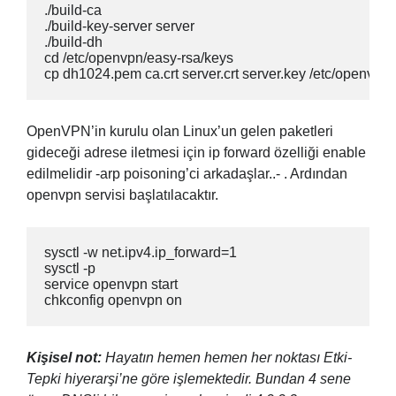
./build-ca

./build-key-server server

./build-dh

cd /etc/openvpn/easy-rsa/keys

cp dh1024.pem ca.crt server.crt server.key /etc/openvpn
OpenVPN’in kurulu olan Linux’un gelen paketleri
gideceği adrese iletmesi için ip forward özelliği enable
edilmelidir -arp poisoning’ci arkadaşlar..- . Ardından
openvpn servisi başlatılacaktır.
sysctl -w net.ipv4.ip_forward=1

sysctl -p

service openvpn start

chkconfig openvpn on
Kişisel not:
Hayatın hemen hemen her noktası Etki-
Tepki hiyerarşi’ne göre işlemektedir. Bundan 4 sene