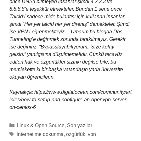
önce DNS’i bilmeyen insanlar şimdi 4.2.2.3 ve
8.8.8.8’e teşekkür etmekteler. Bundan 1 sene önce
Talcid’i sadece mide bulantısı için kullanan insanlar
şimdi “Her yer talcid her yer direniş” demekteler. Şimdi
ise VPN’i öğrenmekteyiz… Umarım bu blogda Dns
Tunneling’e değinmek zorunda bırakılmayız. Gerekir
ise değiniriz. “Bypasslayabiliyorum.. Size kolay
gelsin.” yanılgısına düşülmemelidir. Çünkü tecavüz
edilen hak ve özgürlükler sizinki değilse bile, bu
memlekette ki bir başka vatandaşın yada üniversite
okuyan öğrencilerin.
Kaynakça: https://www.digitalocean.com/community/art
icles/how-to-setup-and-configure-an-openvpn-server-
on-centos-6
Categories
Linux & Open Source
,
Son yazılar
Tags
internetime dokunma
,
özgürlük
,
vpn