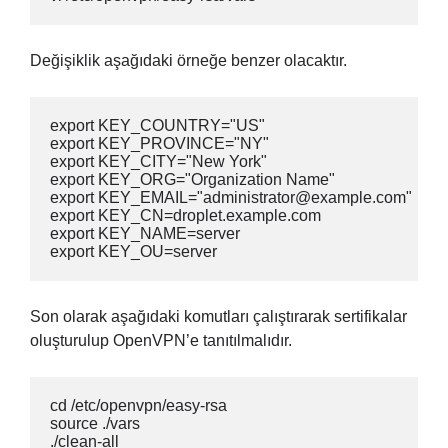
Değişiklik aşağıdaki örneğe benzer olacaktır.
export KEY_COUNTRY="US"

export KEY_PROVINCE="NY"

export KEY_CITY="New York"

export KEY_ORG="Organization Name"

export KEY_EMAIL="administrator@example.com"

export KEY_CN=droplet.example.com

export KEY_NAME=server

export KEY_OU=server
Son olarak aşağıdaki komutları çalıştırarak sertifikalar
oluşturulup OpenVPN’e tanıtılmalıdır.
cd /etc/openvpn/easy-rsa

source ./vars

./clean-all
