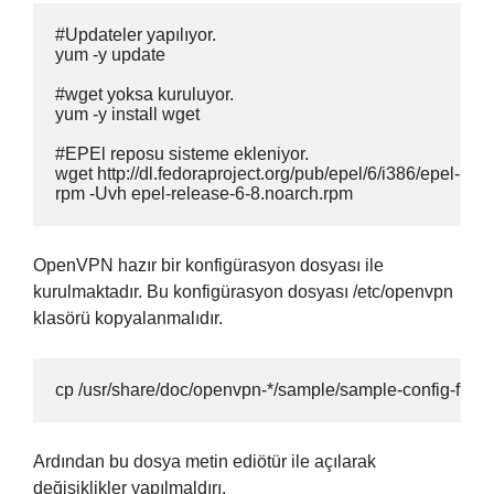
#Updateler yapılıyor.

yum -y update

#wget yoksa kuruluyor.

yum -y install wget

#EPEl reposu sisteme ekleniyor.

wget http://dl.fedoraproject.org/pub/epel/6/i386/epel-rel
rpm -Uvh epel-release-6-8.noarch.rpm
OpenVPN hazır bir konfigürasyon dosyası ile
kurulmaktadır. Bu konfigürasyon dosyası /etc/openvpn
klasörü kopyalanmalıdır.
cp /usr/share/doc/openvpn-*/sample/sample-config-files/
Ardından bu dosya metin ediötür ile açılarak
değişiklikler yapılmaldırı.