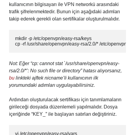
kullanıcının bilgisayarı ile VPN networkü arasındaki
trafik şifrelenmektedir. Bunun için aşağıdaki adımları
takip ederek gerekli olan sertifikalar oluşturulmalıdır.
mkdir -p /etc/openvpn/easy-rsa/keys

cp -rf /usr/share/openvpn/easy-rsa/2.0/* /etc/openvpn/ea
Not: Eğer “cp: cannot stat `/usr/share/openvpn/easy-
rsa/2.0/*’: No such file or directory” hatası alıyorsanız,
bu
linkteki ajftek nicname’li kullanıcının ilk
yorumundaki adımları uygulayabilirsiniz.
Ardından oluşturulacak sertifikası için tanımlamaların
girileceği dosyada düzenlemeli yapılmalıdır. Dosya
içeriğinde “KEY_” ile başlayan satırları değiştiriniz.
vi /etc/openvpn/easy-rsa/vars