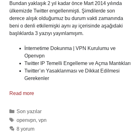
Bundan yaklaşık 2 yıl kadar önce Mart 2014 yılında
ülkemizde Twitter engellenmişti. Şimdilerde son
derece alışık olduğumuz bu durum vakti zamanında
beni o denli etkilemişki aynı ay içerisinde aşağıdaki
başlıklarda 3 yazıyı yayınlamışım.
İnternetime Dokunma | VPN Kurulumu ve
Openvpn
Twitter IP Temelli Engelleme ve Açma Mantıkları
Twitter’ın Yasaklanması ve Dikkat Edilmesi
Gerekenler
Read more
Categories
Son yazılar
Tags
openvpn
,
vpn
8 yorum