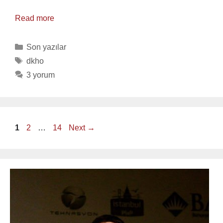
Read more
Categories
Son yazılar
Tags
dkho
3 yorum
Page
Page
Page
1
2
…
14
Next
→