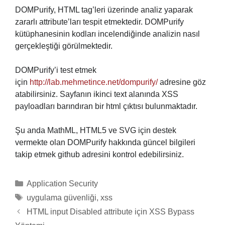
DOMPurify, HTML tag’leri üzerinde analiz yaparak
zararlı attribute’ları tespit etmektedir. DOMPurify
kütüphanesinin kodları incelendiğinde analizin nasıl
gerçekleştiği görülmektedir.
DOMPurify’i test etmek
için
http://lab.mehmetince.net/dompurify/
adresine göz
atabilirsiniz. Sayfanın ikinci text alanında XSS
payloadları barındıran bir html çıktısı bulunmaktadır.
Şu anda MathML, HTML5 ve SVG için destek
vermekte olan DOMPurify hakkında güncel bilgileri
takip etmek github adresini kontrol edebilirsiniz.
Categories
Application Security
Tags
uygulama güvenliği
,
xss
HTML input Disabled attribute için XSS Bypass