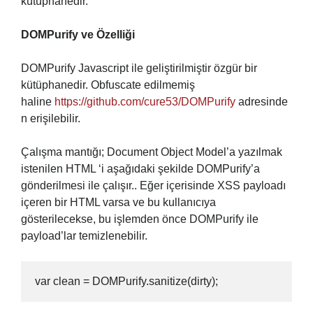
kütüphanedir.
DOMPurify ve Özelliği
DOMPurify Javascript ile geliştirilmiştir özgür bir
kütüphanedir. Obfuscate edilmemiş
haline
https://github.com/cure53/DOMPurify
adresinde
n erişilebilir.
Çalışma mantığı; Document Object Model’a yazılmak
istenilen HTML ‘i aşağıdaki şekilde DOMPurify’a
gönderilmesi ile çalışır.. Eğer içerisinde XSS payloadı
içeren bir HTML varsa ve bu kullanıcıya
gösterilecekse, bu işlemden önce DOMPurify ile
payload’lar temizlenebilir.
var clean = DOMPurify.sanitize(dirty);