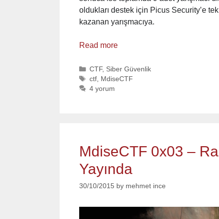
oldukları destek için Picus Security’e t
kazanan yarışmacıya.
Read more
Categories
CTF
,
Siber Güvenlik
Tags
ctf
,
MdiseCTF
4 yorum
MdiseCTF 0x03 – Ras
Yayında
30/10/2015
by
mehmet ince