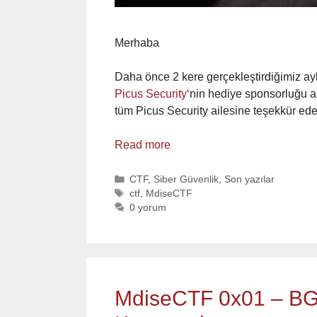
Merhaba
Daha önce 2 kere gerçekleştirdiğimiz a
Picus Security
‘nin hediye sponsorluğu a
tüm Picus Security ailesine teşekkür ede
Read more
Categories
CTF
,
Siber Güvenlik
,
Son yazılar
Tags
ctf
,
MdiseCTF
0 yorum
MdiseCTF 0x01 – BG