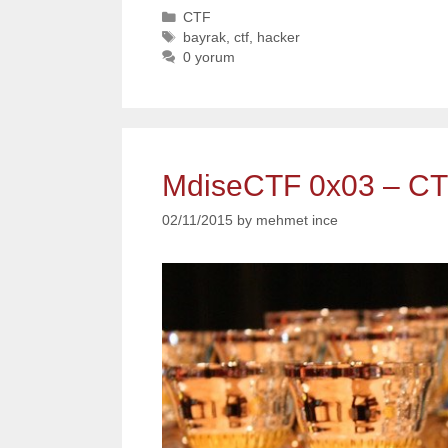
Categories
CTF
Tags
bayrak
,
ctf
,
hacker
0 yorum
MdiseCTF 0x03 – CTF
02/11/2015
by
mehmet ince