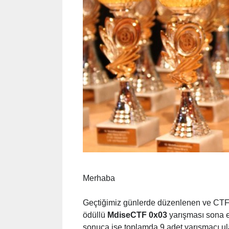
Merhaba
Geçtiğimiz günlerde düzenlenen ve CTF
ödüllü
MdiseCTF 0x03
yarışması sona 
sonuca ise toplamda 9 adet yarışmacı ula