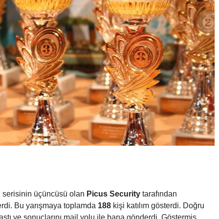
 serisinin üçüncüsü olan
Picus Security
tarafından
erdi. Bu yarışmaya toplamda
188
kişi katılım gösterdi. Doğru
ştı ve sonuçlarını mail yolu ile bana gönderdi. Göstermiş