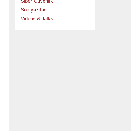
Siber Güvenlik
set --algo bm
Son yazılar
Videos & Talks
SUEozt3DAYt25i1u7m4=');
