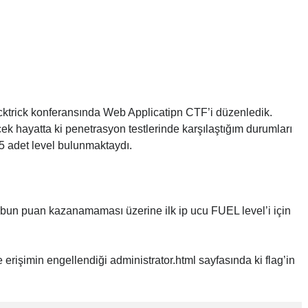
trick konferansında Web Applicatipn CTF’i düzenledik.
rçek hayatta ki penetrasyon testlerinde karşılaştığım durumları
5 adet level bulunmaktaydı.
rubun puan kazanamaması üzerine ilk ip ucu FUEL level’i için
 erişimin engellendiği administrator.html sayfasında ki flag’in