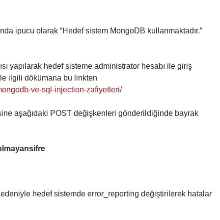
unda ipucu olarak “Hedef sistem MongoDB kullanmaktadır.”
sı yapılarak hedef sisteme administrator hesabı ile giriş
ile ilgili dökümana bu linkten
mongodb-ve-sql-injection-zafiyetleri/
ine aşağıdaki POST değişkenleri gönderildiğinde bayrak
lmayansifre
deniyle hedef sistemde error_reporting değiştirilerek hatalar