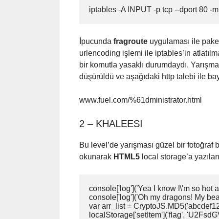
iptables -A INPUT -p tcp --dport 80 -m 
İpucunda
fragroute
uygulaması ile paket
urlencoding işlemi ile iptables’in atlatı
bir komutla yasaklı durumdaydı. Yarışma e
düşürüldü ve aşağıdaki http talebi ile ba
www.fuel.com/%61dministrator.html
2 – KHALEESI
Bu level’de yarışması güzel bir fotoğraf 
okunarak
HTML5
local storage’a yazıla
console['log']('Yea I know I\'m so hot a
console['log']('Oh my dragons! My beaut
var arr_list = CryptoJS.MD5('abcdef12
localStorage['setItem']('flag', '