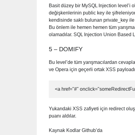
Basit düzey bir MySQL Injection level’i o
değişkenlerinin public key ile şifreleniy
kendisinde saklı bulunan private_key ile
Bu önlem ile hemen hemen tüm yarışmacıl
olamadılar. SQL Injection Union Based L
5 – DOMIFY
Bu level’de tüm yarışmacılardan cevaplar
ve Opera için geçerli ortak XSS payload
<a href="#" onclick="someRedirectFu
Yukarıdaki XSS zafiyeti için redirect olu
puanı aldılar.
Kaynak Kodlar Github’da