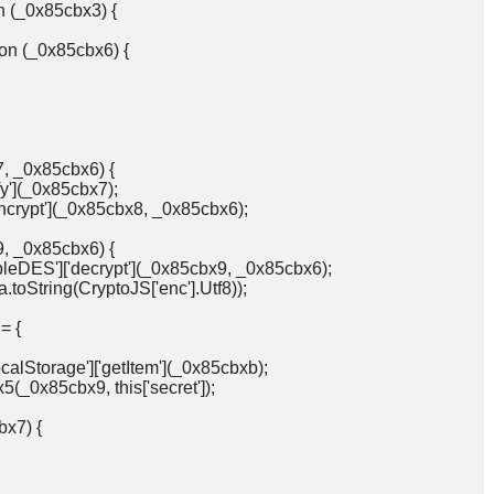
 (_0x85cbx3) {

on (_0x85cbx6) {

7, _0x85cbx6) {

fy'](_0x85cbx7);

['encrypt'](_0x85cbx8, _0x85cbx6);

9, _0x85cbx6) {

ripleDES']['decrypt'](_0x85cbx9, _0x85cbx6);

a.toString(CryptoJS['enc'].Utf8));

 {

ocalStorage']['getItem'](_0x85cbxb);

5(_0x85cbx9, this['secret']);

x7) {
