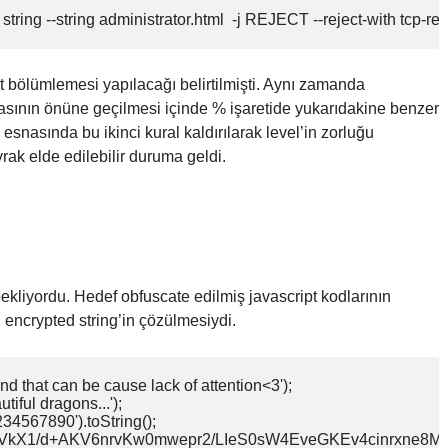
string --string administrator.html  -j REJECT --reject-with tcp-re
 bölümlemesi yapılacağı belirtilmişti. Aynı zamanda
lmasının önüne geçilmesi içinde % işaretide yukarıdakine benzer
snasında bu ikinci kural kaldırılarak level’in zorluğu
yrak elde edilebilir duruma geldi.
bekliyordu. Hedef obfuscate edilmiş javascript kodlarının
n encrypted string’in çözülmesiydi.
nd that can be cause lack of attention<3');

iful dragons...');

34567890').toString();

U2FsdGVkX1/d+AKV6nrvKw0mwepr2/LIeS0sW4EveGKEv4cinrxne8Mi