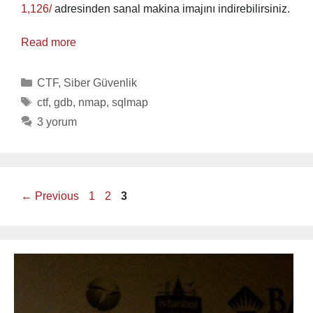
1,126/
adresinden sanal makina imajını indirebilirsiniz.
Read more
Categories
CTF
,
Siber Güvenlik
Tags
ctf
,
gdb
,
nmap
,
sqlmap
3 yorum
Page
Page
Page
←
Previous
1
2
3