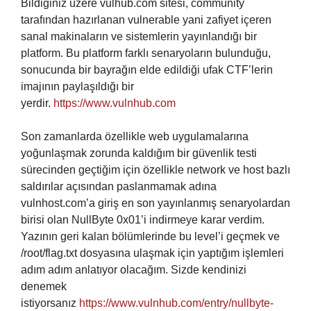
Bildiğiniz üzere vulhub.com sitesi, community
tarafından hazırlanan vulnerable yani zafiyet içeren
sanal makinaların ve sistemlerin yayınlandığı bir
platform. Bu platform farklı senaryoların bulunduğu,
sonucunda bir bayrağın elde edildiği ufak CTF’lerin
imajının paylaşıldığı bir
yerdir.
https://www.vulnhub.com
Son zamanlarda özellikle web uygulamalarına
yoğunlaşmak zorunda kaldığım bir güvenlik testi
sürecinden geçtiğim için özellikle network ve host bazlı
saldırılar açısından paslanmamak adına
vulnhost.com’a giriş en son yayınlanmış senaryolardan
birisi olan NullByte 0x01’i indirmeye karar verdim.
Yazının geri kalan bölümlerinde bu level’i geçmek ve
/root/flag.txt dosyasına ulaşmak için yaptığım işlemleri
adım adım anlatıyor olacağım. Sizde kendinizi
denemek
istiyorsanız
https://www.vulnhub.com/entry/nullbyte-