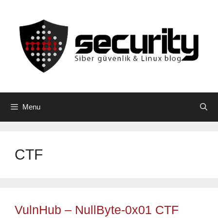
Skip
to
content
Menu
CTF
VulnHub – NullByte-0x01 CTF