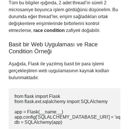
Tüm bu bilgiler ışığında, 2 adet thread’in süreli 2
microsaniye boyunca işlem gördüğünü düşünelim. Bu
durumda eğer thread’ler, erişim sağladıkları ortak
değişkenlere erişimlerinde birbirlerini kontrol
etmezlerse,
race condition
zafiyeti doğabilir.
Basit bir Web Uygulaması ve Race
Condition Örneği
Aşağıda, Flask ile yazılmış basit bir para işlemi
gerçekleştiren web uygulamasının kaynak kodları
bulunmaktadır.
from flask import Flask

from flask.ext.sqlalchemy import SQLAlchemy

app = Flask(__name__)

app.config['SQLALCHEMY_DATABASE_URI'] = 'sqlite:////
db = SQLAlchemy(app)
