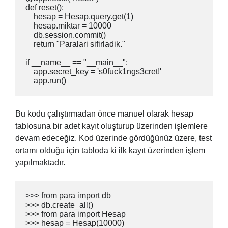
def reset():

    hesap = Hesap.query.get(1)

    hesap.miktar = 10000

    db.session.commit()

    return "Paralari sifirladik."

if __name__ == "__main__":

    app.secret_key = 's0fuck1ngs3cret!'

    app.run()
Bu kodu çalıştırmadan önce manuel olarak hesap
tablosuna bir adet kayıt oluşturup üzerinden işlemlere
devam edeceğiz. Kod üzerinde gördüğünüz üzere, test
ortamı olduğu için tabloda ki ilk kayıt üzerinden işlem
yapılmaktadır.
>>> from para import db

>>> db.create_all()

>>> from para import Hesap

>>> hesap = Hesap(10000)
