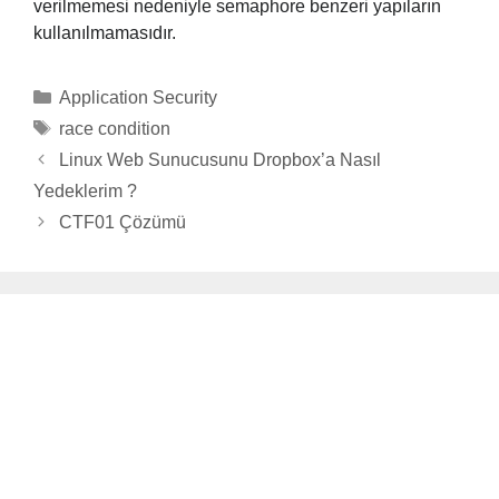
verilmemesi nedeniyle semaphore benzeri yapıların
kullanılmamasıdır.
Categories
Application Security
Tags
race condition
Linux Web Sunucusunu Dropbox’a Nasıl
Yedeklerim ?
CTF01 Çözümü