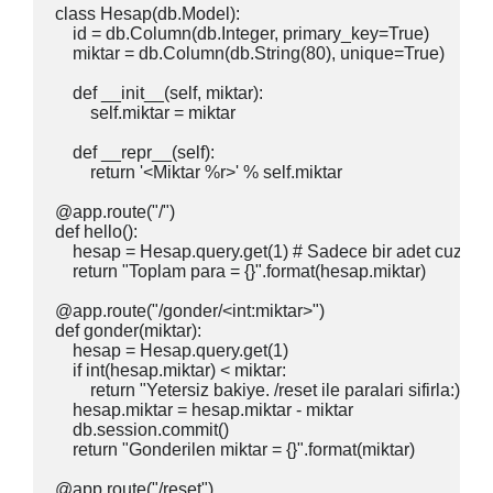
class Hesap(db.Model):

    id = db.Column(db.Integer, primary_key=True)

    miktar = db.Column(db.String(80), unique=True)

    def __init__(self, miktar):

        self.miktar = miktar 

    def __repr__(self):

        return '<Miktar %r>' % self.miktar

@app.route("/")

def hello():

    hesap = Hesap.query.get(1) # Sadece bir adet cuzdan 
    return "Toplam para = {}".format(hesap.miktar)

@app.route("/gonder/<int:miktar>")

def gonder(miktar):

    hesap = Hesap.query.get(1) 

    if int(hesap.miktar) < miktar:

        return "Yetersiz bakiye. /reset ile paralari sifirla:)"

    hesap.miktar = hesap.miktar - miktar

    db.session.commit()

    return "Gonderilen miktar = {}".format(miktar)

@app.route("/reset")
