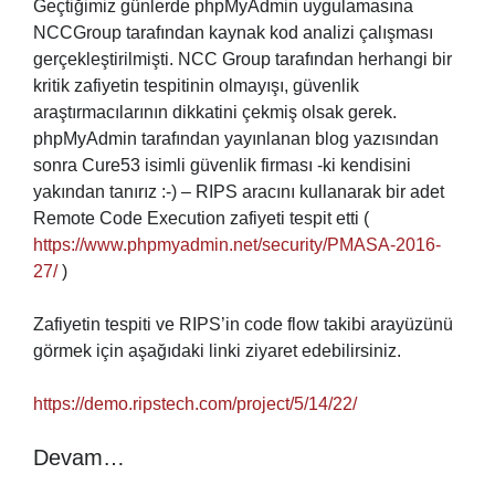
Geçtiğimiz günlerde phpMyAdmin uygulamasına
NCCGroup tarafından kaynak kod analizi çalışması
gerçekleştirilmişti. NCC Group tarafından herhangi bir
kritik zafiyetin tespitinin olmayışı, güvenlik
araştırmacılarının dikkatini çekmiş olsak gerek.
phpMyAdmin tarafından yayınlanan blog yazısından
sonra Cure53 isimli güvenlik firması -ki kendisini
yakından tanırız :-) – RIPS aracını kullanarak bir adet
Remote Code Execution zafiyeti tespit etti (
https://www.phpmyadmin.net/security/PMASA-2016-
27/
)
Zafiyetin tespiti ve RIPS’in code flow takibi arayüzünü
görmek için aşağıdaki linki ziyaret edebilirsiniz.
https://demo.ripstech.com/project/5/14/22/
Devam…