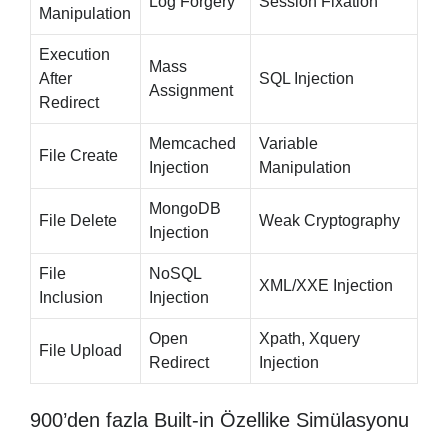
Log Forgery
Session Fixation
Manipulation
Execution
Mass
After
SQL Injection
Assignment
Redirect
Memcached
Variable
File Create
Injection
Manipulation
MongoDB
File Delete
Weak Cryptography
Injection
File
NoSQL
XML/XXE Injection
Inclusion
Injection
Open
Xpath, Xquery
File Upload
Redirect
Injection
900’den fazla Built-in Özellike Simülasyonu