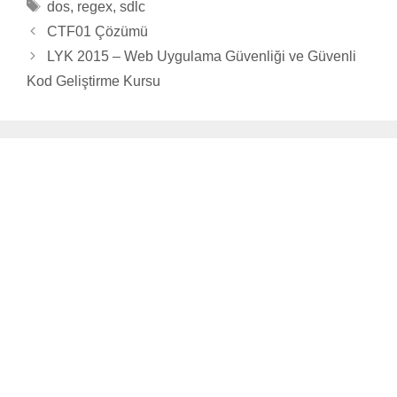
Tags
dos
,
regex
,
sdlc
CTF01 Çözümü
LYK 2015 – Web Uygulama Güvenliği ve Güvenli
Kod Geliştirme Kursu