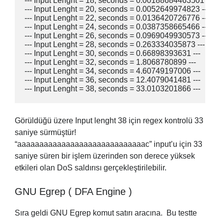
--- Input Lenght = 18, seconds = 0.00188684463501 ---

--- Input Lenght = 20, seconds = 0.0052649974823 ---

--- Input Lenght = 22, seconds = 0.0136420726776 ---

--- Input Lenght = 24, seconds = 0.0387358665466 ---

--- Input Lenght = 26, seconds = 0.0969049930573 ---

--- Input Lenght = 28, seconds = 0.263334035873 ---

--- Input Lenght = 30, seconds = 0.66898393631 ---

--- Input Lenght = 32, seconds = 1.8068780899 ---

--- Input Lenght = 34, seconds = 4.60749197006 ---

--- Input Lenght = 36, seconds = 12.4079041481 ---

--- Input Lenght = 38, seconds = 33.0103201866 ---
Görüldüğü üzere Input lenght 38 için regex kontrolü 33
saniye sürmüştür!
“aaaaaaaaaaaaaaaaaaaaaaaaaaaaac” input’u için 33
saniye süren bir işlem üzerinden son derece yüksek
etkileri olan DoS saldırısı gerçekleştirilebilir.
GNU Egrep ( DFA Engine )
Sıra geldi GNU Egrep komut satırı aracına. Bu testte