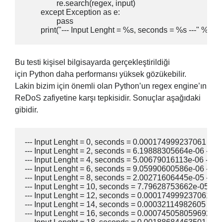
		re.search(regex, input)

	except Exception as e:

		pass

Bu testi kişisel bilgisayarda gerçekleştirildiği
için Python daha performansı yüksek gözükebilir.
Lakin bizim için önemli olan Python’un regex engine’ın
ReDoS zafiyetine karşı tepkisidir. Sonuçlar aşağıdaki
gibidir.
--- Input Lenght = 0, seconds = 0.000174999237061 ---

--- Input Lenght = 2, seconds = 6.19888305664e-06 ---

--- Input Lenght = 4, seconds = 5.00679016113e-06 ---

--- Input Lenght = 6, seconds = 9.05990600586e-06 ---

--- Input Lenght = 8, seconds = 2.00271606445e-05 ---

--- Input Lenght = 10, seconds = 7.79628753662e-05 ---

--- Input Lenght = 12, seconds = 0.000174999237061 ---

--- Input Lenght = 14, seconds = 0.00032114982605 ---

--- Input Lenght = 16, seconds = 0.000745058059692 ---
