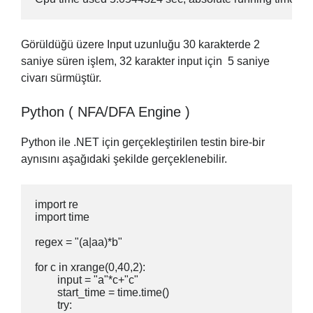
Görüldüğü üzere Input uzunluğu 30 karakterde 2
saniye süren işlem, 32 karakter input için 5 saniye
civarı sürmüştür.
Python ( NFA/DFA Engine )
Python ile .NET için gerçekleştirilen testin bire-bir
aynısını aşağıdaki şekilde gerçeklenebilir.
import re

import time

regex = "(a|aa)*b"

for c in xrange(0,40,2):

	input = "a"*c+"c"

	start_time = time.time()

	try:
