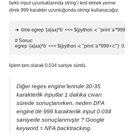
farklı input uzunluklarında string’i test etmek yerine
direk 999 karakter uzunluğunda stringi kullanacağız.
➜  time egrep '(a|aa)*b' <<< $(python -c "print 'a'*999+'c'")
# Sonuc

egrep '(a|aa)*b' <<< $(python -c "print 'a'*999+'c'")  0.0
İşlem tam olarak 0.034 saniye sürdü.
Diğer regex engine’lerinde 30-35
karakterlik inputlar 1 dakika civarı
sürede sonuçlanırken, neden DFA
engine’de 999 karakterlik input 0.034
saniyede sonuçlanmıştır ?
Google
keyword = NFA backtracking.