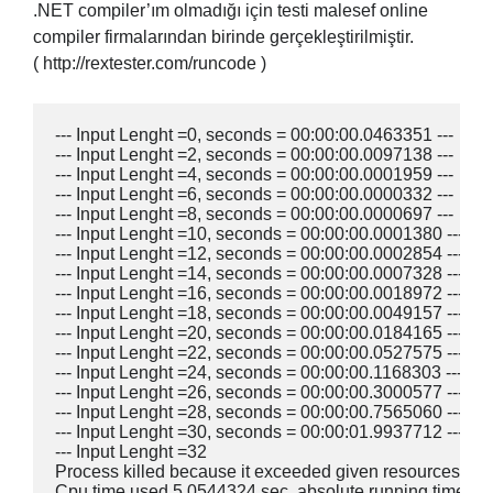
.NET compiler’ım olmadığı için testi malesef online
compiler firmalarından birinde gerçekleştirilmiştir.
( http://rextester.com/runcode )
--- Input Lenght =0, seconds = 00:00:00.0463351 --- 

--- Input Lenght =2, seconds = 00:00:00.0097138 --- 

--- Input Lenght =4, seconds = 00:00:00.0001959 --- 

--- Input Lenght =6, seconds = 00:00:00.0000332 --- 

--- Input Lenght =8, seconds = 00:00:00.0000697 --- 

--- Input Lenght =10, seconds = 00:00:00.0001380 --- 

--- Input Lenght =12, seconds = 00:00:00.0002854 --- 

--- Input Lenght =14, seconds = 00:00:00.0007328 --- 

--- Input Lenght =16, seconds = 00:00:00.0018972 --- 

--- Input Lenght =18, seconds = 00:00:00.0049157 --- 

--- Input Lenght =20, seconds = 00:00:00.0184165 --- 

--- Input Lenght =22, seconds = 00:00:00.0527575 --- 

--- Input Lenght =24, seconds = 00:00:00.1168303 --- 

--- Input Lenght =26, seconds = 00:00:00.3000577 --- 

--- Input Lenght =28, seconds = 00:00:00.7565060 --- 

--- Input Lenght =30, seconds = 00:00:01.9937712 --- 

--- Input Lenght =32

Process killed because it exceeded given resources.

Cpu time used 5.0544324 sec, absolute running time 5 s