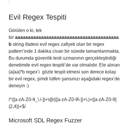
Evil Regex Tespiti
Görülen o ki, tek
bir
aaaaaaaaaaaaaaaaaaaaaaaaaaaaaaaaaaaaaaaa
b
string ifadesi evil regex zafiyeti olan bir regex
pattern’inde 1 dakika civarı bir sürede tamamlanmakta.
Bu durumda güvenlik testi uzmanının gerçekleştirdiği
denetimde evil regex tespiti’de var olmalıdır. Ele alınan
(a|aa)*b regex’i gözle tespit etmesi son derece kolay
bir evil regex, şimdi lütfen şansınızı aşağıdaki regex’de
deneyin :)
/^([a-zA-Z0-9_\.\-])+\@(([a-zA-Z0-9\-])+\.)+([a-zA-Z0-9]
{2,4})+$/
Microsoft SDL Regex Fuzzer