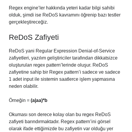
Regex engine’ler hakkında yeteri kadar bilgi sahibi
olduk, şimdi ise ReDoS kavramını öğrenip bazı testler
gerçekleştireceğiz.
ReDoS Zafiyeti
ReDoS yani Regular Expression Denial-of-Service
zafiyetleri, yazılım geliştiriciler tarafından dikkatsizce
oluşturulan regex pattern’lerinde oluşur. ReDoS
zafiyetine sahip bir Regex pattern’i sadece ve sadece
1 adet input ile sistemin saatlerce işlem yapmasına
neden olabilir.
Örneğin =
(a|aa)*b
Okuması son derece kolay olan bu regex ReDoS
zafiyeti barındırmaktadır. Regex pattern’ini görsel
olarak ifade ettiğimizde bu zafiyetin var olduğu yer