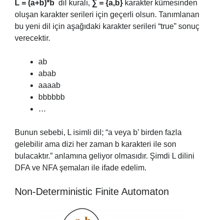
L = (a+b)*b
dil kuralı,
∑ = {a,b}
karakter kümesinden
oluşan karakter serileri için geçerli olsun. Tanımlanan
bu yeni dil için aşağıdaki karakter serileri “true” sonuç
verecektir.
ab
abab
aaaab
bbbbbb
…
Bunun sebebi, L isimli dil; “a veya b’ birden fazla
gelebilir ama dizi her zaman b karakteri ile son
bulacaktır.” anlamına geliyor olmasıdır. Şimdi L dilini
DFA ve NFA şemaları ile ifade edelim.
Non-Deterministic Finite Automaton