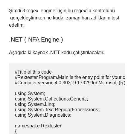
Şimdi 3 regex engine’i için bu regex’in kontrolünü
gerçekleştirirken ne kadar zaman harcadıklarını test
edelim.
.NET ( NFA Engine )
Aşağıda ki kaynak .NET kodu çalıştırılacaktır.
//Title of this code

//Rextester.Program.Main is the entry point for your code.
//Compiler version 4.0.30319.17929 for Microsoft (R) .N
using System;

using System.Collections.Generic;

using System.Linq;

using System.Text.RegularExpressions;

using System.Diagnostics;

namespace Rextester

{
