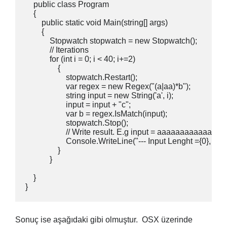
    public class Program

    {

        public static void Main(string[] args)

        {

            Stopwatch stopwatch = new Stopwatch();

            // Iterations

            for (int i = 0; i < 40; i+=2)

                {

                    stopwatch.Restart();

                    var regex = new Regex("(a|aa)*b");

                    string input = new String('a', i);

                    input = input + "c";

                    var b = regex.IsMatch(input);

                    stopwatch.Stop();

                    // Write result. E.g input = aaaaaaaaaaaaaa
                    Console.WriteLine("--- Input Lenght ={0}, s
                }

            }

    }

}
Sonuç ise aşağıdaki gibi olmuştur. OSX üzerinde