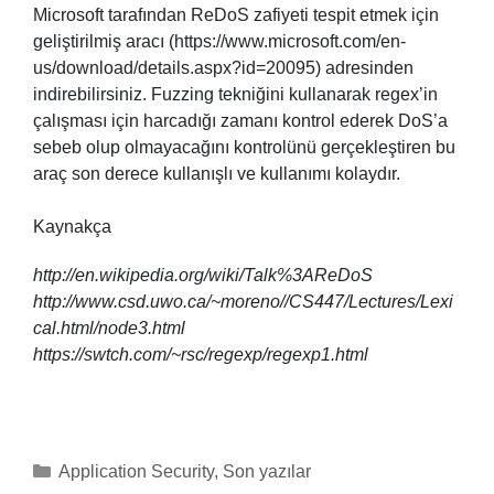
Microsoft tarafından ReDoS zafiyeti tespit etmek için
geliştirilmiş aracı (https://www.microsoft.com/en-
us/download/details.aspx?id=20095) adresinden
indirebilirsiniz. Fuzzing tekniğini kullanarak regex’in
çalışması için harcadığı zamanı kontrol ederek DoS’a
sebeb olup olmayacağını kontrolünü gerçekleştiren bu
araç son derece kullanışlı ve kullanımı kolaydır.
Kaynakça
http://en.wikipedia.org/wiki/Talk%3AReDoS
http://www.csd.uwo.ca/~moreno//CS447/Lectures/Lexi
cal.html/node3.html
https://swtch.com/~rsc/regexp/regexp1.html
Categories
Application Security
,
Son yazılar