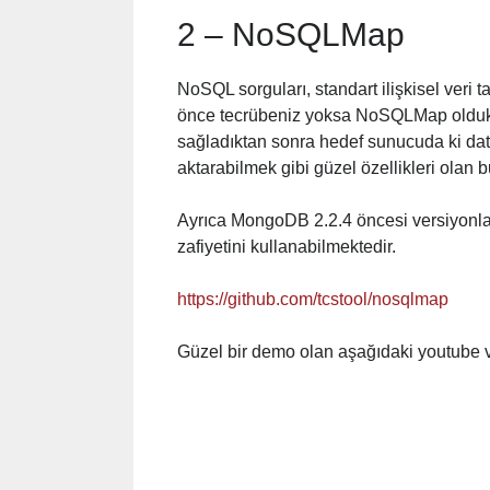
2 – NoSQLMap
NoSQL sorguları, standart ilişkisel veri 
önce tecrübeniz yoksa NoSQLMap oldukç
sağladıktan sonra hedef sunucuda ki da
aktarabilmek gibi güzel özellikleri olan b
Ayrıca MongoDB 2.2.4 öncesi versiyonla
zafiyetini kullanabilmektedir.
https://github.com/tcstool/nosqlmap
Güzel bir demo olan aşağıdaki youtube v