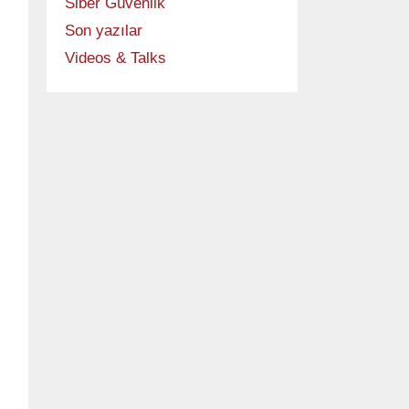
Siber Güvenlik
Son yazılar
Videos & Talks
se

 pair per line
