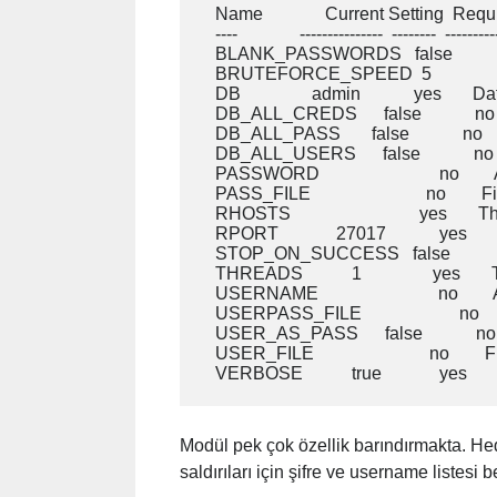
   Name              Current Setting  Req
   ----              ---------------  --------  ----------
   BLANK_PASSWORDS   false            n
   BRUTEFORCE_SPEED  5                y
   DB                admin            yes      
   DB_ALL_CREDS      false            n
   DB_ALL_PASS       false            no 
   DB_ALL_USERS      false            no  
   PASSWORD                           no   
   PASS_FILE                          no    
   RHOSTS                             yes   
   RPORT             27017            yes     
   STOP_ON_SUCCESS   false            
   THREADS           1                yes  
   USERNAME                           no   
   USERPASS_FILE                      no
   USER_AS_PASS      false            no
   USER_FILE                          no   
Modül pek çok özellik barındırmakta. 
saldırıları için şifre ve username listesi 