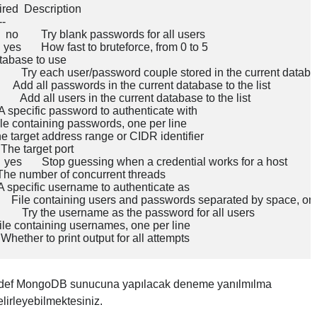
uired  Description

-

o        Try blank passwords for all users

es       How fast to bruteforce, from 0 to 5

 Database to use

o        Try each user/password couple stored in the current databa
       Add all passwords in the current database to the list

      Add all users in the current database to the list

     A specific password to authenticate with

    File containing passwords, one per line

    The target address range or CIDR identifier

  The target port

yes       Stop guessing when a credential works for a host

     The number of concurrent threads

     A specific username to authenticate as

        File containing users and passwords separated by space, one
        Try the username as the password for all users

     File containing usernames, one per line

Hedef MongoDB sunucuna yapılacak deneme yanılmılma
belirleyebilmektesiniz.