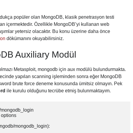
ldukça popüler olan MongoDB, klasik penetrasyon testi
ları içermektedir. Özellikle MongoDB’yi kullanan web
laşımlar yetersiz olacaktır. Bu konu üzerine daha önce
ion
dökümanını okuyabilirsiniz.
DB Auxiliary Modül
olmazı Metasploit, mongodb için aux modülü bulundurmakta.
ürecinde yapılan scanning işleminden sonra eğer MongoDB
assword brute force deneme konusunda ümitsiz olmayın. Pek
ord
ile kurulu olduğunu tecrübe etmiş bulunmaktayım.
/mongodb_login

options 

ongodb/mongodb_login):
