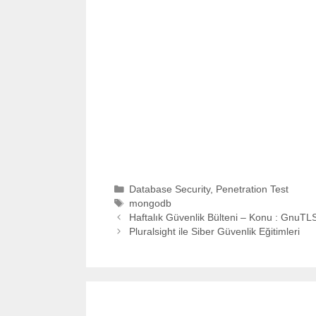
Categories
Database Security
,
Penetration Test
Tags
mongodb
Haftalık Güvenlik Bülteni – Konu : GnuTL
Pluralsight ile Siber Güvenlik Eğitimleri