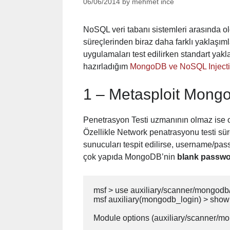
06/06/2014
by
mehmet ince
NoSQL veri tabanı sistemleri arasında o
süreçlerinden biraz daha farklı yaklaşım
uygulamaları test edilirken standart yak
hazırladığım
MongoDB ve NoSQL Inject
1 – Metasploit Mongo
Penetrasyon Testi uzmanının olmaz ise 
Özellikle Network penatrasyonu testi s
sunucuları tespit edilirse, username/p
çok yapıda MongoDB’nin
blank passw
msf > use auxiliary/scanner/mongodb
msf auxiliary(mongodb_login) > show 
Module options (auxiliary/scanner/m