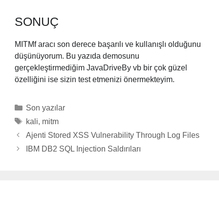
SONUÇ
MITMf aracı son derece başarılı ve kullanışlı olduğunu
düşünüyorum. Bu yazıda demosunu
gerçekleştirmediğim JavaDriveBy vb bir çok güzel
özelliğini ise sizin test etmenizi önermekteyim.
Categories
Son yazılar
Tags
kali
,
mitm
Ajenti Stored XSS Vulnerability Through Log Files
IBM DB2 SQL Injection Saldırıları