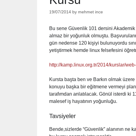
19/07/2014
by
mehmet ince
Bu sene Güvenlik 101 dersini Akademik B
almaz bir yoğunluk olmuştu. Başvuruların s
gün nedense 120 kişiyi bulunuyordu sınıf
yetiştirmek hemde linux felsefesini öğretm
http://kamp.linux.org.tr/2014/kurslar/we
Kursta başta ben ve Barkın olmak üzere
konuyu başka bir eğitmene vermeyi plan
tarafımdan anlatılacak. Gönül isterdi ki 
malesef iş hayatının yoğunluğu.
Tavsiyeler
Bende,sizlerde “Güvenlik” alanının ne k