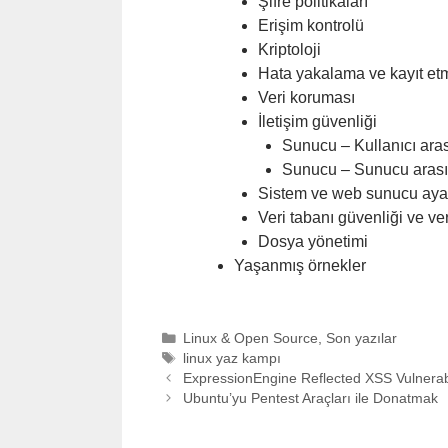
Şifre politikaları
Erişim kontrolü
Kriptoloji
Hata yakalama ve kayıt et
Veri koruması
İletişim güvenliği
Sunucu – Kullanıcı arası
Sunucu – Sunucu arası 
Sistem ve web sunucu ayar
Veri tabanı güvenliği ve veri
Dosya yönetimi
Yaşanmış örnekler
Categories
Linux & Open Source
,
Son yazılar
Tags
linux yaz kampı
ExpressionEngine Reflected XSS Vulnerabi
Ubuntu’yu Pentest Araçları ile Donatmak