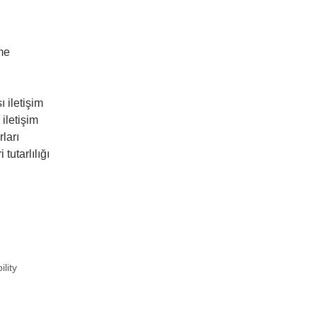
me
 iletişim
iletişim
ları
 tutarlılığı
lity