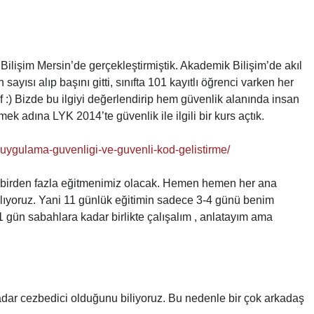
ilişim Mersin’de gerçekleştirmiştik. Akademik Bilişim’de akıl
ayısı alıp başını gitti, sınıfta 101 kayıtlı öğrenci varken her
 :) Bizde bu ilgiyi değerlendirip hem güvenlik alanında insan
ek adına LYK 2014’te güvenlik ile ilgili bir kurs açtık.
b-uygulama-guvenligi-ve-guvenli-kod-gelistirme/
 birden fazla eğitmenimiz olacak. Hemen hemen her ana
lıyoruz. Yani 11 günlük eğitimin sadece 3-4 günü benim
11 gün sabahlara kadar birlikte çalışalım , anlatayım ama
adar cezbedici olduğunu biliyoruz. Bu nedenle bir çok arkadaş