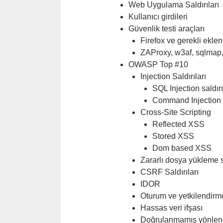
Web Uygulama Saldırıları
Kullanıcı girdileri
Güvenlik testi araçları
Firefox ve gerekli eklent
ZAProxy, w3af, sqlmap
OWASP Top #10
Injection Saldırıları
SQL Injection saldırıl
Command Injection s
Cross-Site Scripting
Reflected XSS
Stored XSS
Dom based XSS
Zararlı dosya yükleme sa
CSRF Saldırıları
IDOR
Oturum ve yetkilendirme
Hassas veri ifşası
Doğrulanmamış yönlendi