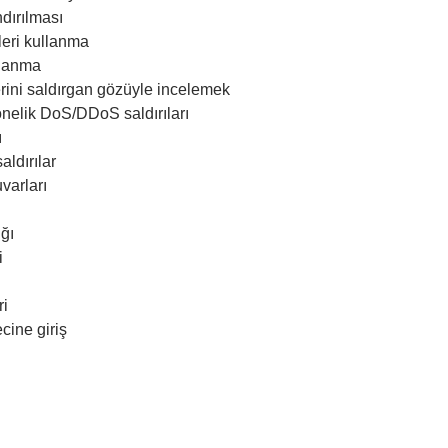
dırılması
nleri kullanma
llanma
rini saldırgan gözüyle incelemek
nelik DoS/DDoS saldırıları
ı
aldırılar
varları
ığı
i
ri
cine giriş