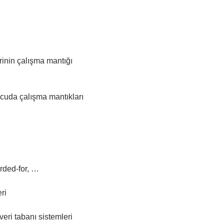
rinin çalışma mantığı
uda çalışma mantıkları
rded-for, …
eri
eri tabanı sistemleri