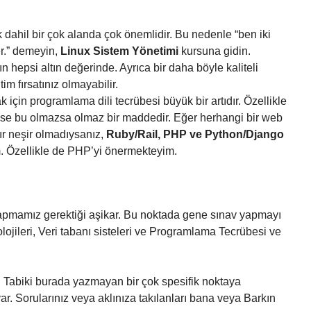
 dahil bir çok alanda çok önemlidir. Bu nedenle “ben iki
r.” demeyin,
Linux Sistem Yönetimi
kursuna gidin.
n hepsi altın değerinde. Ayrıca bir daha böyle kaliteli
im fırsatınız olmayabilir.
çin programlama dili tecrübesi büyük bir artıdır. Özellikle
se bu olmazsa olmaz bir maddedir. Eğer herhangi bir web
ır neşir olmadıysanız,
Ruby/Rail, PHP ve Python/Django
m. Özellikle de PHP’yi önermekteyim.
apmamız gerektiği aşikar. Bu noktada gene sınav yapmayı
jileri, Veri tabanı sisteleri ve Programlama Tecrübesi ve
. Tabiki burada yazmayan bir çok spesifik noktaya
r. Sorularınız veya aklınıza takılanları bana veya Barkın