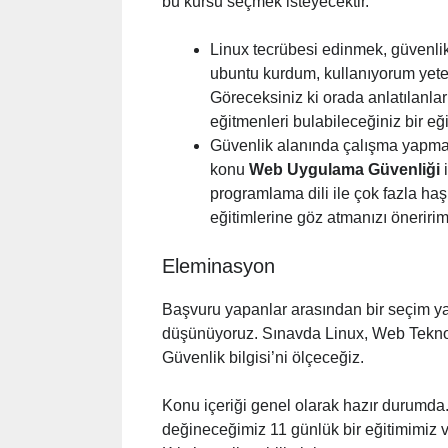
bu kursu seçmek isteyecektir.
Linux tecrübesi edinmek, güvenlik
ubuntu kurdum, kullanıyorum yete
Göreceksiniz ki orada anlatılanları
eğitmenleri bulabileceğiniz bir eğit
Güvenlik alanında çalışma yapmak i
konu
Web Uygulama Güvenliği
i
programlama dili ile çok fazla haş
eğitimlerine göz atmanızı öneriri
Eleminasyon
Başvuru yapanlar arasından bir seçim y
düşünüyoruz. Sınavda Linux, Web Teknolo
Güvenlik bilgisi’ni ölçeceğiz.
Konu içeriği genel olarak hazır durumda
değineceğimiz 11 günlük bir eğitimimiz va