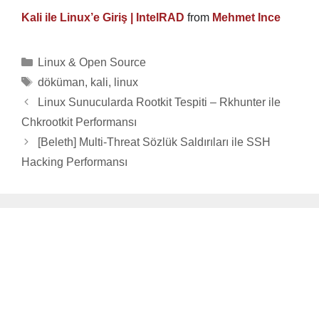
Kali ile Linux’e Giriş | IntelRAD
from
Mehmet Ince
Categories
Linux & Open Source
Tags
döküman
,
kali
,
linux
Linux Sunucularda Rootkit Tespiti – Rkhunter ile
Chkrootkit Performansı
[Beleth] Multi-Threat Sözlük Saldırıları ile SSH
Hacking Performansı