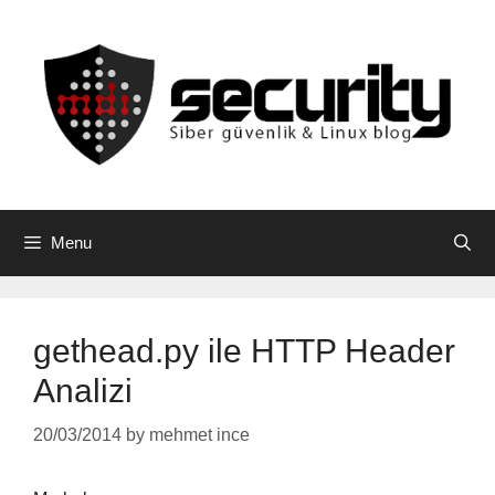
Skip
to
content
Menu
gethead.py ile HTTP Header
Analizi
20/03/2014
by
mehmet ince