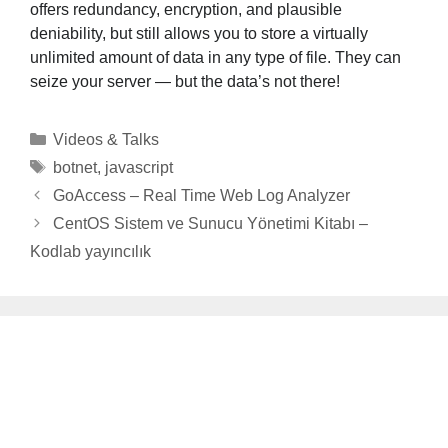
offers redundancy, encryption, and plausible
deniability, but still allows you to store a virtually
unlimited amount of data in any type of file. They can
seize your server — but the data’s not there!
Categories
Videos & Talks
Tags
botnet
,
javascript
GoAccess – Real Time Web Log Analyzer
CentOS Sistem ve Sunucu Yönetimi Kitabı –
Kodlab yayıncılık