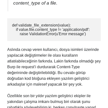
content_type of a file.
def validate_file_extension(value):

    if value.file.content_type != 'application/pdf':

        raise ValidationError(u'Error message')
Aslında cevap veren kullanıcı, dosya isimleri üzerinde
yapılacak değiştirmeler ile olası kuralların
atlatılabileceğinin farkında. Lakin farkında olmadığı şey
Burp ile request’i durdurarak Content-Type
değerininde değiştirilebildiği. Bu cevabı görüp
doğrudan kod bloğuna ekleyen yazılım geliştirici
arkadaşlar için malesef yapacak bir şey yok.
Özellikle son bir yıldır yazılım geliştirici ekipler ile
yakından çalışma imkanı bulmuş biri olarak şunu
rahatlıkla söyleyebilirim ki, herkes copy/paste yapar!