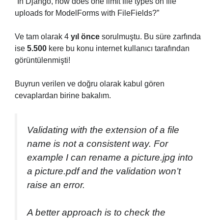
“In Django, how does one limit file types on file
uploads for ModelForms with FileFields?”
Ve tam olarak 4
yıl önce
sorulmuştu. Bu süre zarfında
ise
5.500
kere bu konu internet kullanıcı tarafından
görüntülenmişti!
Buyrun verilen ve doğru olarak kabul gören
cevaplardan birine bakalım.
Validating with the extension of a file
name is not a consistent way. For
example I can rename a picture.jpg into
a picture.pdf and the validation won’t
raise an error.
A better approach is to check the