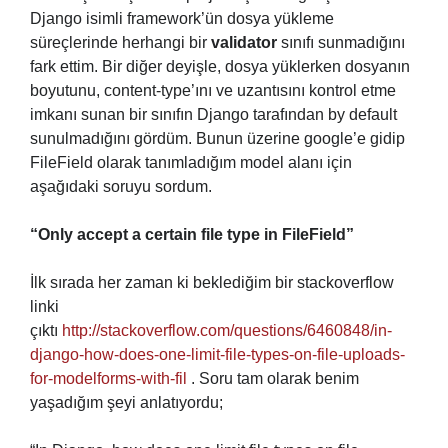
Django isimli framework’ün dosya yükleme
süreçlerinde herhangi bir
validator
sınıfı sunmadığını
fark ettim. Bir diğer deyişle, dosya yüklerken dosyanın
boyutunu, content-type’ını ve uzantısını kontrol etme
imkanı sunan bir sınıfın Django tarafından by default
sunulmadığını gördüm. Bunun üzerine google’e gidip
FileField olarak tanımladığım model alanı için
aşağıdaki soruyu sordum.
“Only accept a certain file type in FileField”
İlk sırada her zaman ki beklediğim bir stackoverflow
linki
çıktı
http://stackoverflow.com/questions/6460848/in-
django-how-does-one-limit-file-types-on-file-uploads-
for-modelforms-with-fil
. Soru tam olarak benim
yaşadığım şeyi anlatıyordu;