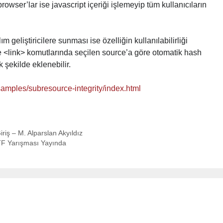
rowser’lar ise javascript içeriği işlemeyip tüm kullanıcıların
m geliştiricilere sunması ise özelliğin kullanılabilirliği
e <link> komutlarında seçilen source’a göre otomatik hash
 şekilde eklenebilir.
samples/subresource-integrity/index.html
riş – M. Alparslan Akyıldız
TF Yarışması Yayında