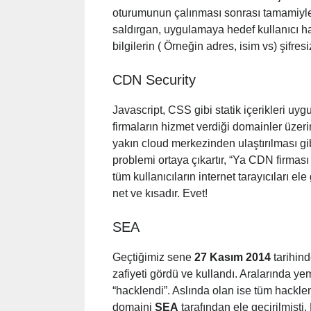
oturumunun çalınması sonrası tamamiyle
saldırgan, uygulamaya hedef kullanıcı hak
bilgilerin ( Örneğin adres, isim vs) şifre
CDN Security
Javascript, CSS gibi statik içerikleri uy
firmaların hizmet verdiği domainler üzeri
yakın cloud merkezinden ulaştırılması gib
problemi ortaya çıkartır, “Ya CDN firmas
tüm kullanıcıların internet tarayıcıları el
net ve kısadır. Evet!
SEA
Geçtiğimiz sene
27 Kasım 2014
tarihind
zafiyeti gördü ve kullandı. Aralarında y
“hacklendi”. Aslında olan ise tüm hackle
domaini
SEA
tarafından ele geçirilmişti