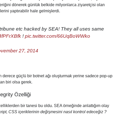
eriğini dönerek günlük belkide milyonlarca ziyaretçisi olan
erini yaptırabilir hale gelmişlerdi.
tribune etc hacked by SEA! They all uses same
G4fPFrXBfk
!
pic.twitter.com/66UqBoWWko
vember 27, 2014
on derece güçlü bir botnet ağı oluşturmak yerine sadece pop-up
an biri olsa gerek.
grity Özelliği
liklerden bir tanesi bu oldu. SEA örneğinde anlattığım olay
ript, CSS içeriklerinin değişmesini nasıl kontrol edeceğiz ?