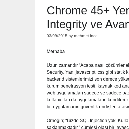
Chrome 45+ Yeni
Integrity ve Avan
03/09/2015
by
mehmet ince
Merhaba
Uzun zamandır “Acaba nasıl çözümlenebi
Security. Yani javascript, css gibi statik
backend sistemlerimizi son derece yüksek 
kurum penetrasyon testi, kaynak kod ana
web uygulamaları sadece ve sadece back
kullanıcıları da uygulamaların kendileri 
bir uygulamanın güvenlik endişleri aras
Örneğin; “Bizde SQL Injection yok. Kullanı
saklanmaktadır.” cümlesi olası bir javas