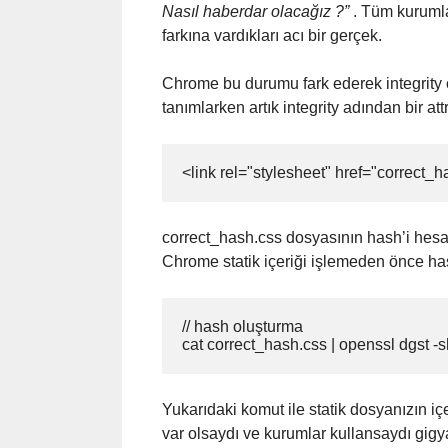
Nasıl haberdar olacağız ?”
. Tüm kurumla
farkına vardıkları acı bir gerçek.
Chrome bu durumu fark ederek integrity c
tanımlarken artık integrity adından bir at
<link rel="stylesheet" href="corr
correct_hash.css dosyasının hash’i hesapla
Chrome statik içeriği işlemeden önce ha
// hash oluşturma

cat correct_hash.css | openssl dgst -
Yukarıdaki komut ile statik dosyanızın iç
var olsaydı ve kurumlar kullansaydı gigya