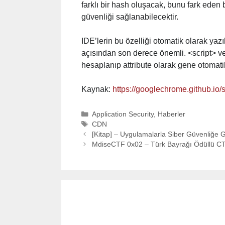
farklı bir hash oluşacak, bunu fark eden b
güvenliği sağlanabilecektir.
IDE’lerin bu özelliği otomatik olarak yazılı
açısından son derece önemli. <script> v
hesaplanıp attribute olarak gene otomatik
Kaynak:
https://googlechrome.github.io/
Categories
Application Security
,
Haberler
Tags
CDN
[Kitap] – Uygulamalarla Siber Güvenliğe Gi
MdiseCTF 0x02 – Türk Bayrağı Ödüllü C