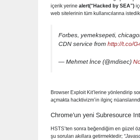
içerik yerine
alert(“Hacked by SEA”)
iç
web sitelerinin tüm kullanıcılarına istedikl
Forbes, yemeksepeti, chicago
CDN service from
http://t.co/
— Mehmet İnce (@mdisec)
No
Browser Exploit Kit’lerine yönlendirip s
açmakta hacktivizm’in ilginç nüanslarınd
Chrome’un yeni Subresource Inte
HSTS’ten sonra beğendiğim en güzel özel
şu soruları akıllara getirmektedir;
“Javasc