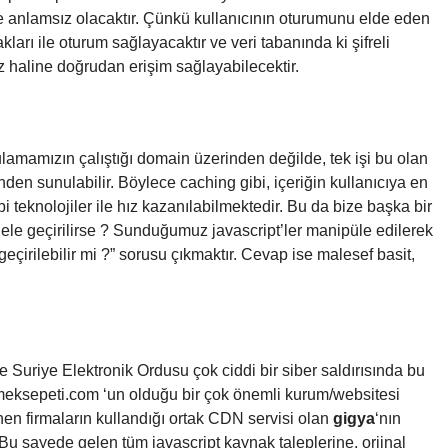
 anlamsız olacaktır. Çünkü kullanıcının oturumunu elde eden
ları ile oturum sağlayacaktır ve veri tabanında ki şifreli
siz haline doğrudan erişim sağlayabilecektir.
gulamamızın çalıştığı domain üzerinden değilde, tek işi bu olan
nden sunulabilir. Böylece caching gibi, içeriğin kullanıcıya en
i teknolojiler ile hız kazanılabilmektedir. Bu da bize başka bir
ı ele geçirilirse ? Sunduğumuz javascript’ler manipüle edilerek
e geçirilebilir mi ?” sorusu çıkmaktır. Cevap ise malesef basit,
e Suriye Elektronik Ordusu çok ciddi bir siber saldırısında bu
emeksepeti.com ‘un olduğu bir çok önemli kurum/websitesi
nen firmaların kullandığı ortak CDN servisi olan
gigya
‘nın
. Bu sayede gelen tüm javascript kaynak taleplerine, orjinal