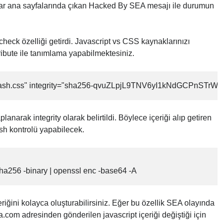
r ana sayfalarında çıkan Hacked By SEA mesajı ile durumun
heck özelliği getirdi. Javascript vs CSS kaynaklarınızı
tribute ile tanımlama yapabilmektesiniz.
ect_hash.css" integrity="sha256-qvuZLpjL9TNV6yI1kNdGCPnST
narak integrity olarak belirtildi. Böylece içeriği alıp getiren
sh kontrolü yapabilecek.
sha256 -binary | openssl enc -base64 -A
eriğini kolayca oluşturabilirsiniz. Eğer bu özellik SEA olayında
.com adresinden gönderilen javascript içeriği değiştiği için