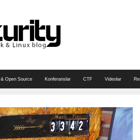
 & Open Source
Konferanslar
CTF
Videolar
Re