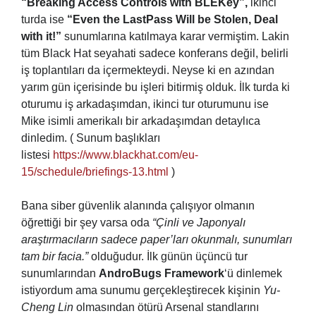
“Breaking Access Controls with BLEKey”,
ikinci
turda ise
“Even the LastPass Will be Stolen, Deal
with it!”
sunumlarına katılmaya karar vermiştim. Lakin
tüm Black Hat seyahati sadece konferans değil, belirli
iş toplantıları da içermekteydi. Neyse ki en azından
yarım gün içerisinde bu işleri bitirmiş olduk. İlk turda ki
oturumu iş arkadaşımdan, ikinci tur oturumunu ise
Mike isimli amerikalı bir arkadaşımdan detaylıca
dinledim. ( Sunum başlıkları
listesi
https://www.blackhat.com/eu-
15/schedule/briefings-13.html
)
Bana siber güvenlik alanında çalışıyor olmanın
öğrettiği bir şey varsa oda
“Çinli ve Japonyalı
araştırmacıların sadece paper’ları okunmalı, sunumları
tam bir facia.”
olduğudur. İlk günün üçüncü tur
sunumlarından
AndroBugs Framework
‘ü dinlemek
istiyordum ama sunumu gerçekleştirecek kişinin
Yu-
Cheng Lin
olmasından ötürü Arsenal standlarını