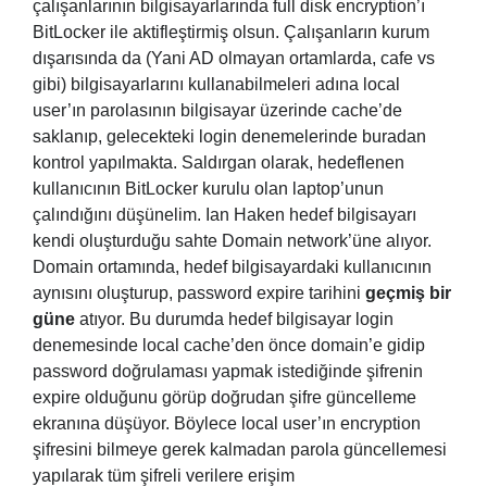
çalışanlarının bilgisayarlarında full disk encryption’ı
BitLocker ile aktifleştirmiş olsun. Çalışanların kurum
dışarısında da (Yani AD olmayan ortamlarda, cafe vs
gibi) bilgisayarlarını kullanabilmeleri adına local
user’ın parolasının bilgisayar üzerinde cache’de
saklanıp, gelecekteki login denemelerinde buradan
kontrol yapılmakta. Saldırgan olarak, hedeflenen
kullanıcının BitLocker kurulu olan laptop’unun
çalındığını düşünelim. Ian Haken hedef bilgisayarı
kendi oluşturduğu sahte Domain network’üne alıyor.
Domain ortamında, hedef bilgisayardaki kullanıcının
aynısını oluşturup, password expire tarihini
geçmiş bir
güne
atıyor. Bu durumda hedef bilgisayar login
denemesinde local cache’den önce domain’e gidip
password doğrulaması yapmak istediğinde şifrenin
expire olduğunu görüp doğrudan şifre güncelleme
ekranına düşüyor. Böylece local user’ın encryption
şifresini bilmeye gerek kalmadan parola güncellemesi
yapılarak tüm şifreli verilere erişim