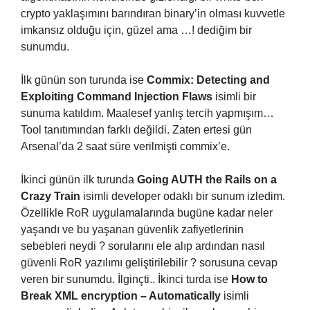
crypto yaklaşımını barındıran binary’in olması kuvvetle
imkansız olduğu için, güzel ama …! dediğim bir
sunumdu.
İlk günün son turunda ise
Commix: Detecting and
Exploiting Command Injection Flaws
isimli bir
sunuma katıldım. Maalesef yanlış tercih yapmışım…
Tool tanıtımından farklı değildi. Zaten ertesi gün
Arsenal’da 2 saat süre verilmişti commix’e.
İkinci günün ilk turunda
Going AUTH the Rails on a
Crazy Train
isimli developer odaklı bir sunum izledim.
Özellikle RoR uygulamalarında bugüne kadar neler
yaşandı ve bu yaşanan güvenlik zafiyetlerinin
sebebleri neydi ? sorularını ele alıp ardından nasıl
güvenli RoR yazılımı geliştirilebilir ? sorusuna cevap
veren bir sunumdu. İlginçti.. İkinci turda ise
How to
Break XML encryption – Automatically
isimli