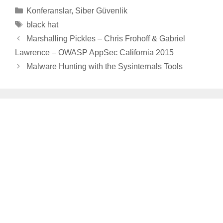
Categories
Konferanslar
,
Siber Güvenlik
Tags
black hat
Marshalling Pickles – Chris Frohoff & Gabriel
Lawrence – OWASP AppSec California 2015
Malware Hunting with the Sysinternals Tools