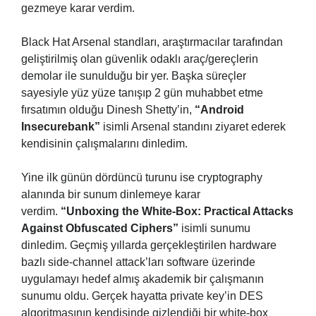
gezmeye karar verdim.
Black Hat Arsenal standları, araştırmacılar tarafından
geliştirilmiş olan güvenlik odaklı araç/gereçlerin
demolar ile sunulduğu bir yer. Başka süreçler
sayesiyle yüz yüze tanışıp 2 gün muhabbet etme
fırsatımın olduğu Dinesh Shetty’in,
“Android
Insecurebank”
isimli Arsenal standını ziyaret ederek
kendisinin çalışmalarını dinledim.
Yine ilk günün dördüncü turunu ise cryptography
alanında bir sunum dinlemeye karar
verdim.
“Unboxing the White-Box: Practical Attacks
Against Obfuscated Ciphers”
isimli sunumu
dinledim. Geçmiş yıllarda gerçekleştirilen hardware
bazlı side-channel attack’ları software üzerinde
uygulamayı hedef almış akademik bir çalışmanın
sunumu oldu. Gerçek hayatta private key’in DES
algoritmasının kendisinde gizlendiği bir white-box