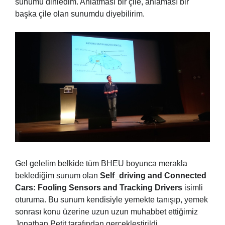
sunumu dinledim. Anlatması bir çile, anlaması bir
başka çile olan sunumdu diyebilirim.
Gel gelelim belkide tüm BHEU boyunca merakla
beklediğim sunum olan
Self_driving and Connected
Cars: Fooling Sensors and Tracking Drivers
isimli
oturuma. Bu sunum kendisiyle yemekte tanışıp, yemek
sonrası konu üzerine uzun uzun muhabbet ettiğimiz
Jonathan Petit tarafından gerçekleştirildi.