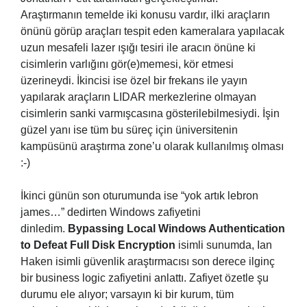
Araştırmanın temelde iki konusu vardır, ilki araçların
önünü görüp araçları tespit eden kameralara yapılacak
uzun mesafeli lazer ışığı tesiri ile aracın önüne ki
cisimlerin varlığını gör(e)memesi, kör etmesi
üzerineydi. İkincisi ise özel bir frekans ile yayın
yapılarak araçların LIDAR merkezlerine olmayan
cisimlerin sanki varmışcasına gösterilebilmesiydi. İşin
güzel yanı ise tüm bu süreç için üniversitenin
kampüsünü araştırma zone’u olarak kullanılmış olması
:-)
İkinci günün son oturumunda ise “yok artık lebron
james…” dedirten Windows zafiyetini
dinledim.
Bypassing Local Windows Authentication
to Defeat Full Disk Encryption
isimli sunumda, Ian
Haken isimli güvenlik araştırmacısı son derece ilginç
bir business logic zafiyetini anlattı. Zafiyet özetle şu
durumu ele alıyor; varsayın ki bir kurum, tüm